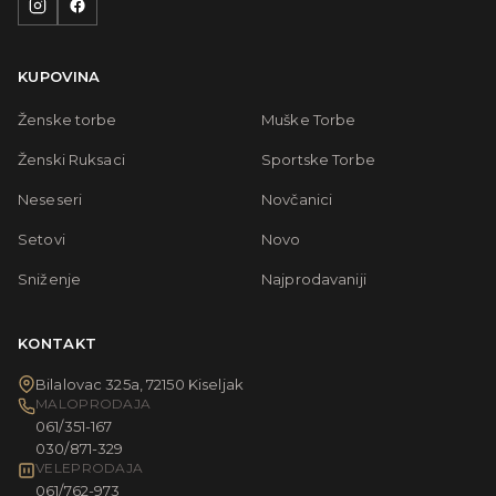
KUPOVINA
Ženske torbe
Muške Torbe
Ženski Ruksaci
Sportske Torbe
Neseseri
Novčanici
Setovi
Novo
Sniženje
Najprodavaniji
KONTAKT
Bilalovac 325a, 72150 Kiseljak
MALOPRODAJA
061/351-167
030/871-329
VELEPRODAJA
061/762-973