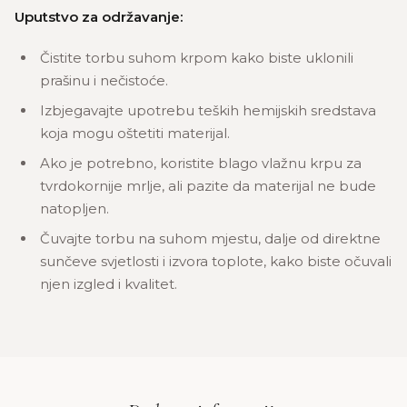
Uputstvo za održavanje:
Čistite torbu suhom krpom kako biste uklonili
prašinu i nečistoće.
Izbjegavajte upotrebu teških hemijskih sredstava
koja mogu oštetiti materijal.
Ako je potrebno, koristite blago vlažnu krpu za
tvrdokornije mrlje, ali pazite da materijal ne bude
natopljen.
Čuvajte torbu na suhom mjestu, dalje od direktne
sunčeve svjetlosti i izvora toplote, kako biste očuvali
njen izgled i kvalitet.