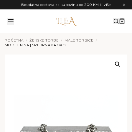
Preskoči na sadržaj
Besplatna dostava za kupovinu od 200 KM ili više
POČETNA
/
ŽENSKE TORBE
/
MALE TORBICE
/
MODEL NINA | SREBRNA KROKO