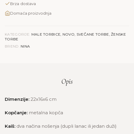
Brza dostava
količina
Domaća proizvodnja
KATEGORIJE:
MALE TORBICE
,
NOVO
,
SVEČANE TORBE
,
ŽENSKE
TORBE
BREND:
NINA
Opis
Dimenzije:
22x16x6 cm
Kopčanje:
metalna kopča
Kaiš:
dva načina nošenja (dupli lanac ili jedan duži)