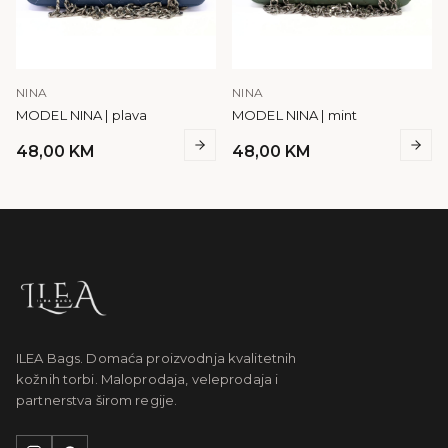
NINA
NINA
MODEL NINA | plava
MODEL NINA | mint
48,00
KM
48,00
KM
ILEA Bags. Domaća proizvodnja kvalitetnih
kožnih torbi. Maloprodaja, veleprodaja i
partnerstva širom regije.