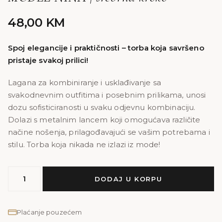
48,00
KM
Spoj elegancije i praktičnosti – torba koja savršeno
pristaje svakoj prilici!
Lagana za kombiniranje i usklađivanje sa
svakodnevnim outfitima i posebnim prilikama, unosi
dozu sofisticiranosti u svaku odjevnu kombinaciju.
Dolazi s metalnim lancem koji omogućava različite
načine nošenja, prilagođavajući se vašim potrebama i
stilu. Torba koja nikada ne izlazi iz mode!
MODEL
DODAJ U KORPU
NINA
|
srebrna
Plaćanje pouzećem
kroko