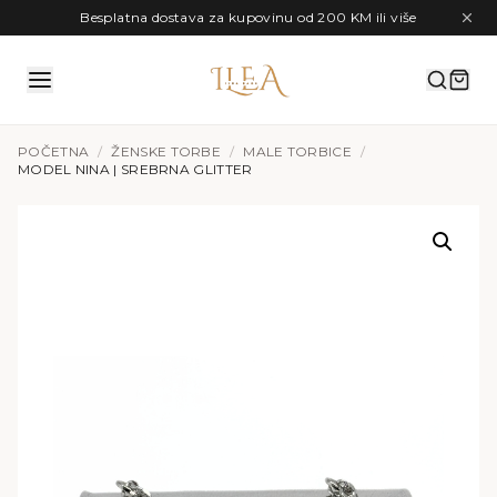
Preskoči na sadržaj
Besplatna dostava za kupovinu od 200 KM ili više
POČETNA
/
ŽENSKE TORBE
/
MALE TORBICE
/
MODEL NINA | SREBRNA GLITTER