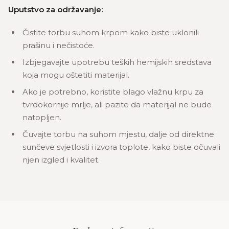
Uputstvo za održavanje:
Čistite torbu suhom krpom kako biste uklonili
prašinu i nečistoće.
Izbjegavajte upotrebu teških hemijskih sredstava
koja mogu oštetiti materijal.
Ako je potrebno, koristite blago vlažnu krpu za
tvrdokornije mrlje, ali pazite da materijal ne bude
natopljen.
Čuvajte torbu na suhom mjestu, dalje od direktne
sunčeve svjetlosti i izvora toplote, kako biste očuvali
njen izgled i kvalitet.