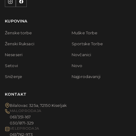
KUPOVINA
Ženske torbe
Muške Torbe
Ženski Ruksaci
Sportske Torbe
Neseseri
Novčanici
Setovi
Novo
Sniženje
Najprodavaniji
KONTAKT
Bilalovac 325a, 72150 Kiseljak
MALOPRODAJA
061/351-167
030/871-329
VELEPRODAJA
061/762-973