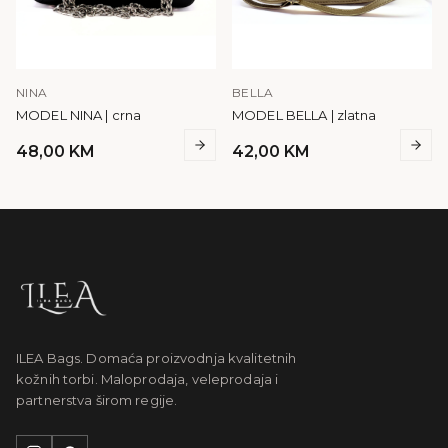
NINA
BELLA
MODEL NINA | crna
MODEL BELLA | zlatna
48,00
KM
42,00
KM
ILEA Bags. Domaća proizvodnja kvalitetnih
kožnih torbi. Maloprodaja, veleprodaja i
partnerstva širom regije.