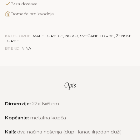
Brza dostava
količina
Domaća proizvodnja
KATEGORIJE:
MALE TORBICE
,
NOVO
,
SVEČANE TORBE
,
ŽENSKE
TORBE
BREND:
NINA
Opis
Dimenzije:
22x16x6 cm
Kopčanje:
metalna kopča
Kaiš:
dva načina nošenja (dupli lanac ili jedan duži)