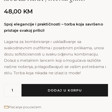
48,00
KM
Spoj elegancije i praktičnosti – torba koja savršeno
pristaje svakoj prilici!
Lagana za kombiniranje i usklađivanje sa
svakodnevnim outfitima i posebnim prilikama, unosi
dozu sofisticiranosti u svaku odjevnu kombinaciju.
Dolazi s metalnim lancem koji omogućava različite
načine nošenja, prilagođavajući se vašim potrebama i
stilu. Torba koja nikada ne izlazi iz mode!
MODEL
DODAJ U KORPU
NINA
|
srebrna
Plaćanje pouzećem
glitter