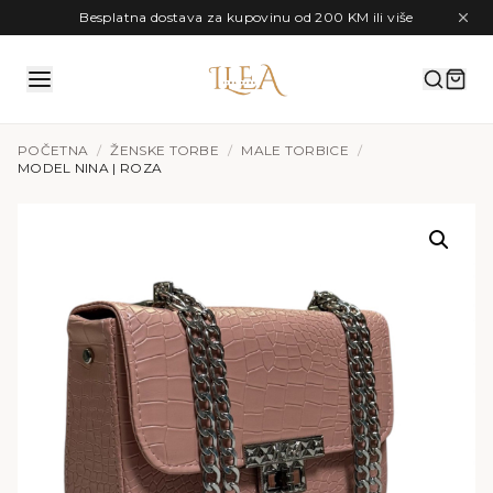
Preskoči na sadržaj
Besplatna dostava za kupovinu od 200 KM ili više
POČETNA
/
ŽENSKE TORBE
/
MALE TORBICE
/
MODEL NINA | ROZA