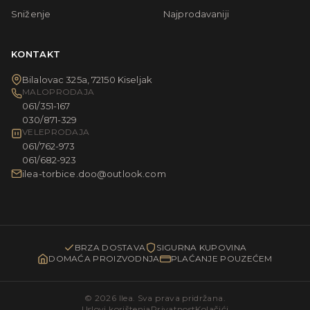
Sniženje
Najprodavaniji
KONTAKT
Bilalovac 325a, 72150 Kiseljak
MALOPRODAJA
061/351-167
030/871-329
VELEPRODAJA
061/762-973
061/682-923
ilea-torbice.doo@outlook.com
BRZA DOSTAVA
SIGURNA KUPOVINA
DOMAĆA PROIZVODNJA
PLAĆANJE POUZEĆEM
© 2026 Ilea. Sva prava pridržana.
Uslovi korištenja
Privatnost
Kolačići