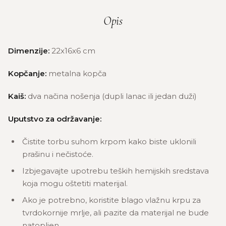
Opis
Dimenzije:
22x16x6 cm
Kopčanje:
metalna kopča
Kaiš:
dva načina nošenja (dupli lanac ili jedan duži)
Uputstvo za održavanje:
Čistite torbu suhom krpom kako biste uklonili
prašinu i nečistoće.
Izbjegavajte upotrebu teških hemijskih sredstava
koja mogu oštetiti materijal.
Ako je potrebno, koristite blago vlažnu krpu za
tvrdokornije mrlje, ali pazite da materijal ne bude
natopljen.