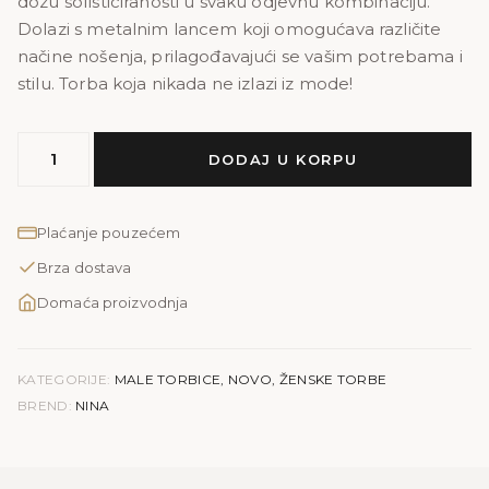
dozu sofisticiranosti u svaku odjevnu kombinaciju.
Dolazi s metalnim lancem koji omogućava različite
načine nošenja, prilagođavajući se vašim potrebama i
stilu. Torba koja nikada ne izlazi iz mode!
MODEL
DODAJ U KORPU
NINA
|
roza
Plaćanje pouzećem
količina
Brza dostava
Domaća proizvodnja
KATEGORIJE:
MALE TORBICE
,
NOVO
,
ŽENSKE TORBE
BREND:
NINA