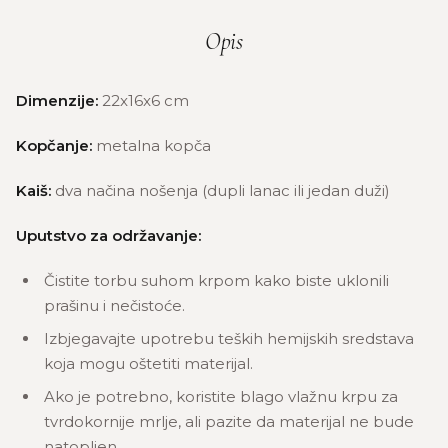
Opis
Dimenzije:
22x16x6 cm
Kopčanje:
metalna kopča
Kaiš:
dva načina nošenja (dupli lanac ili jedan duži)
Uputstvo za održavanje:
Čistite torbu suhom krpom kako biste uklonili
prašinu i nečistoće.
Izbjegavajte upotrebu teških hemijskih sredstava
koja mogu oštetiti materijal.
Ako je potrebno, koristite blago vlažnu krpu za
tvrdokornije mrlje, ali pazite da materijal ne bude
natopljen.