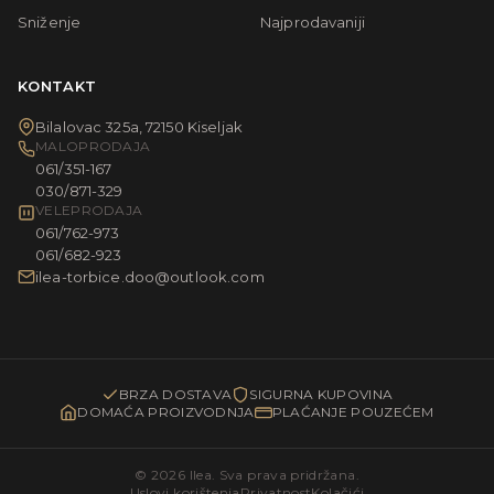
Sniženje
Najprodavaniji
KONTAKT
Bilalovac 325a, 72150 Kiseljak
MALOPRODAJA
061/351-167
030/871-329
VELEPRODAJA
061/762-973
061/682-923
ilea-torbice.doo@outlook.com
BRZA DOSTAVA
SIGURNA KUPOVINA
DOMAĆA PROIZVODNJA
PLAĆANJE POUZEĆEM
© 2026 Ilea. Sva prava pridržana.
Uslovi korištenja
Privatnost
Kolačići