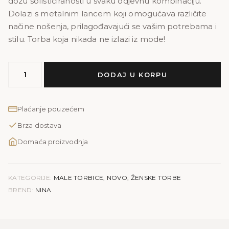
dozu sofisticiranosti u svaku odjevnu kombinaciju.
Dolazi s metalnim lancem koji omogućava različite
načine nošenja, prilagođavajući se vašim potrebama i
stilu. Torba koja nikada ne izlazi iz mode!
MODEL
DODAJ U KORPU
NINA
|
kroko
Plaćanje pouzećem
zelena
Brza dostava
količina
Domaća proizvodnja
KATEGORIJE:
MALE TORBICE
,
NOVO
,
ŽENSKE TORBE
BREND:
NINA