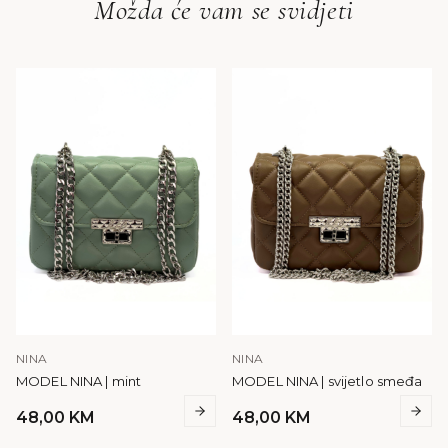
Možda će vam se svidjeti
NINA
NINA
MODEL NINA | mint
MODEL NINA | svijetlo smeđa
48,00
KM
48,00
KM