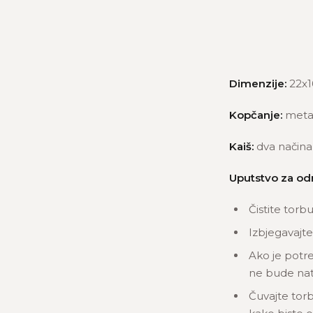
Dimenzije:
22x1
Kopčanje:
meta
Kaiš:
dva načina 
Uputstvo za od
Čistite torb
Izbjegavajte
Ako je potre
ne bude nat
Čuvajte torb