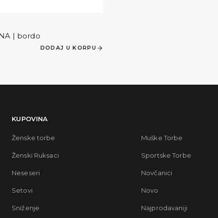
A | bordo
DODAJ U KORPU
KUPOVINA
Ženske torbe
Muške Torbe
Ženski Ruksaci
Sportske Torbe
Neseseri
Novčanici
Setovi
Novo
Sniženje
Najprodavaniji