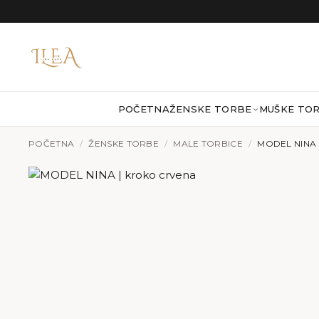
Preskoči na sadržaj
POČETNA
ŽENSKE TORBE
MUŠKE TO
POČETNA
/
ŽENSKE TORBE
/
MALE TORBICE
/
MODEL NINA