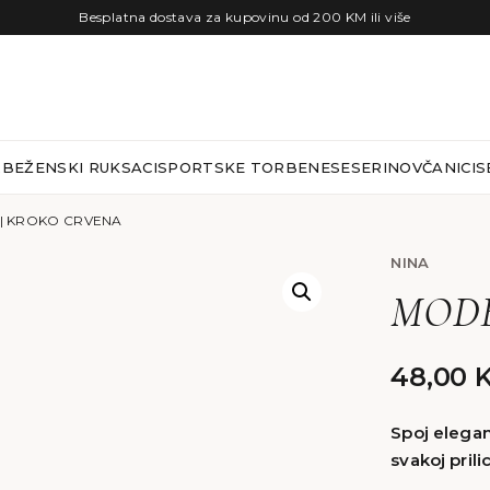
Besplatna dostava za kupovinu od 200 KM ili više
RBE
ŽENSKI RUKSACI
SPORTSKE TORBE
NESESERI
NOVČANICI
S
 | KROKO CRVENA
NINA
MODEL
48,00
Spoj eleganc
svakoj prilic