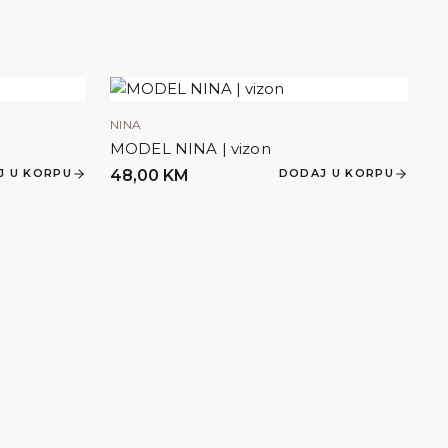
NINA
MODEL NINA | vizon
J U KORPU
48,00
KM
DODAJ U KORPU