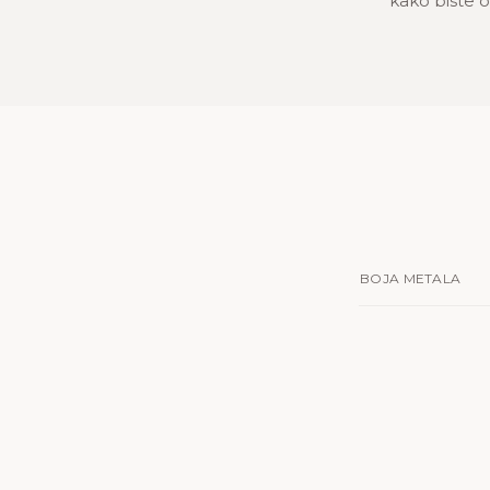
kako biste oč
BOJA METALA