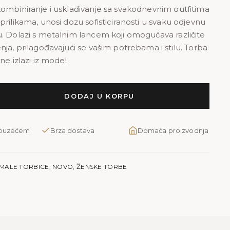
ombiniranje i usklađivanje sa svakodnevnim outfitima
rilikama, unosi dozu sofisticiranosti u svaku odjevnu
. Dolazi s metalnim lancem koji omogućava različite
nja, prilagođavajući se vašim potrebama i stilu. Torba
ne izlazi iz mode!
DODAJ U KORPU
pouzećem
Brza dostava
Domaća proizvodnja
MALE TORBICE
,
NOVO
,
ŽENSKE TORBE