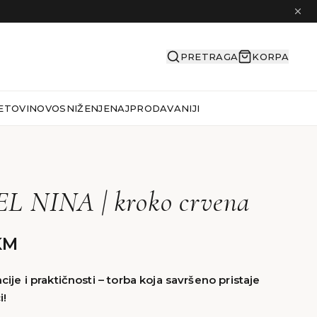
PRETRAGA
KORPA
ETOVI
NOVO
SNIŽENJE
NAJPRODAVANIJI
 NINA | kroko crvena
KM
ije i praktičnosti – torba koja savršeno pristaje
i!