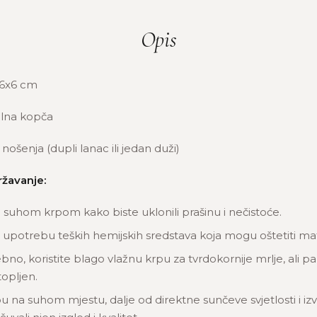
Opis
6x6 cm
lna kopča
nošenja (dupli lanac ili jedan duži)
ržavanje:
u suhom krpom kako biste uklonili prašinu i nečistoće.
 upotrebu teških hemijskih sredstava koja mogu oštetiti mate
bno, koristite blago vlažnu krpu za tvrdokornije mrlje, ali pa
opljen.
u na suhom mjestu, dalje od direktne sunčeve svjetlosti i izv