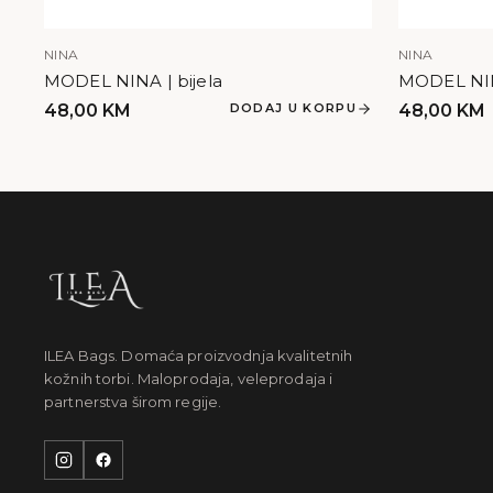
NINA
NINA
MODEL NINA | bijela
MODEL NIN
48,00
KM
DODAJ U KORPU
48,00
KM
ILEA Bags. Domaća proizvodnja kvalitetnih
kožnih torbi. Maloprodaja, veleprodaja i
partnerstva širom regije.