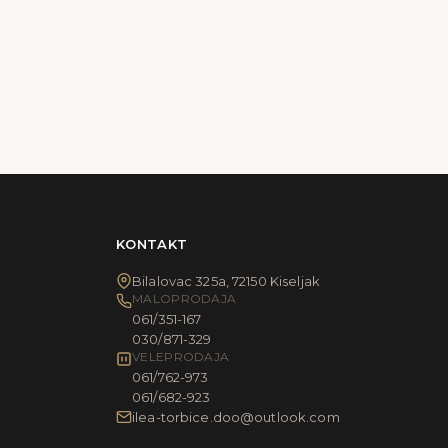
KONTAKT
Bilalovac 325a, 72150 Kiseljak
MALOPRODAJA
061/351-167
030/871-329
VELEPRODAJA
061/762-973
061/682-923
ilea-torbice.doo@outlook.com