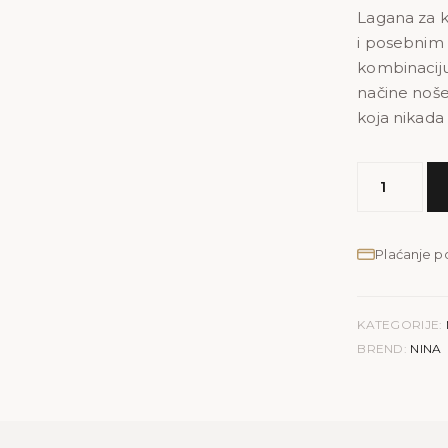
Lagana za k
i posebnim p
kombinaciju
načine noše
koja nikada 
MODEL
NINA
|
kroko
Plaćanje 
crvena
količina
KATEGORIJE:
BREND:
NINA