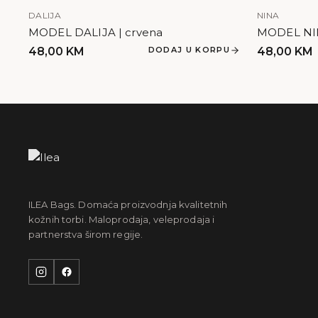
DALIJA
NINA
MODEL DALIJA | crvena
MODEL NIN
48,00
KM
DODAJ U KORPU
48,00
KM
ILEA Bags. Domaća proizvodnja kvalitetnih
kožnih torbi. Maloprodaja, veleprodaja i
partnerstva širom regije.