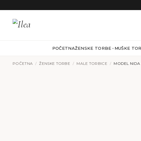
Preskoči na sadržaj
POČETNA
ŽENSKE TORBE
MUŠKE TO
POČETNA
/
ŽENSKE TORBE
/
MALE TORBICE
/
MODEL NIDA 