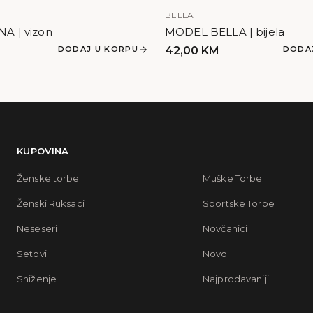
BELLA
A | vizon
MODEL BELLA | bijela
DODAJ U KORPU
42,00
KM
DODA
KUPOVINA
Ženske torbe
Muške Torbe
Ženski Ruksaci
Sportske Torbe
Neseseri
Novčanici
Setovi
Novo
Sniženje
Najprodavaniji