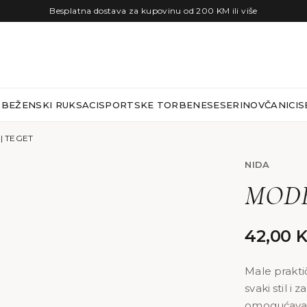
Besplatna dostava za kupovinu od 200 KM ili više
RBE
ŽENSKI RUKSACI
SPORTSKE TORBE
NESESERI
NOVČANICI
S
| TEGET
NIDA
MODEL
42,00
Male prakti
svaki stil i
omogućava 