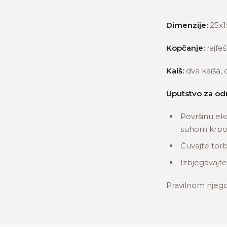
Dimenzije:
25x1
Kopčanje:
rajfeš
Kaiš:
dva kaiša, 
Uputstvo za od
Površinu ek
suhom krpom
Čuvajte torb
Izbjegavajte
Pravilnom njego