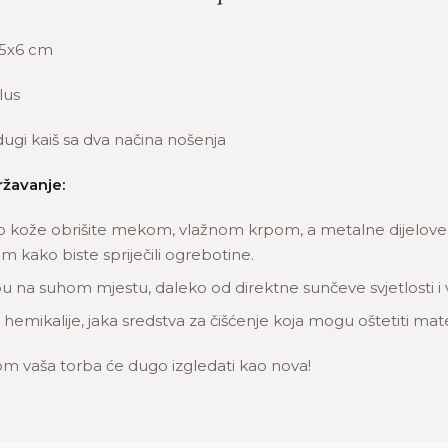
5x6 cm
lus
dugi kaiš sa dva načina nošenja
ržavanje:
o kože obrišite mekom, vlažnom krpom, a metalne dijelove n
 kako biste spriječili ogrebotine.
u na suhom mjestu, daleko od direktne sunčeve svjetlosti i 
 hemikalije, jaka sredstva za čišćenje koja mogu oštetiti mate
m vaša torba će dugo izgledati kao nova!