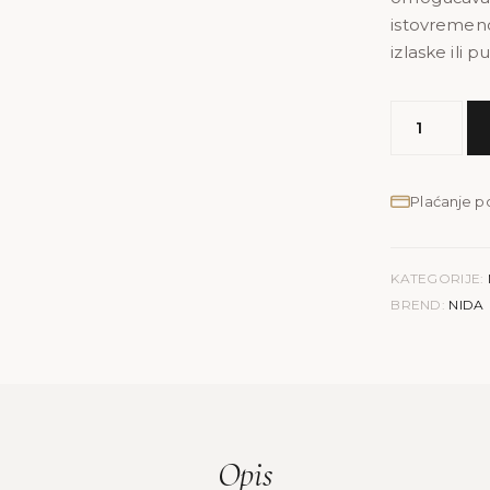
istovremeno
izlaske ili 
MODEL
NIDA
|
teget
Plaćanje 
količina
KATEGORIJE:
BREND:
NIDA
Opis