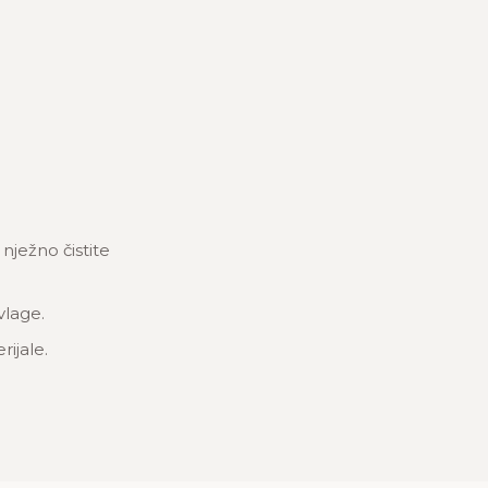
ježno čistite
vlage.
rijale.