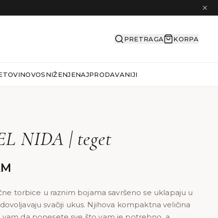
PRETRAGA
KORPA
ETOVI
NOVO
SNIŽENJE
NAJPRODAVANIJI
 NIDA | teget
KM
čne torbice u raznim bojama savršeno se uklapaju u
 zadovoljavaju svačiji ukus. Njihova kompaktna veličina
vam da ponesete sve što vam je potrebno, a