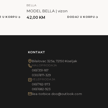
BELLA
MODEL BELLA | vizon
J U KORPU
42,00
KM
DODAJ U KORPU
KONTAKT
Bilalovac 325a, 72150 Kiseljak
MALOPRODAJA
061/351-167
030/871-329
VELEPRODAJA
061/762-973
061/682-923
ilea-torbice.doo@outlook.com