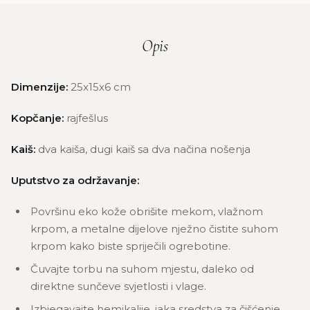
Opis
Dimenzije:
25x15x6 cm
Kopčanje:
rajfešlus
Kaiš:
dva kaiša, dugi kaiš sa dva načina nošenja
Uputstvo za održavanje:
Površinu eko kože obrišite mekom, vlažnom
krpom, a metalne dijelove nježno čistite suhom
krpom kako biste spriječili ogrebotine.
Čuvajte torbu na suhom mjestu, daleko od
direktne sunčeve svjetlosti i vlage.
Izbjegavajte hemikalije, jaka sredstva za čišćenje