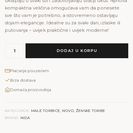
uklapaju u svaki stil i zadovoljavaju svačiji ukus. Njihova
kompaktna veličina omogućava vam da ponesete
sve što vam je potrebno, a istovremeno ostavljaju
dojam elegancije. Idealne su za svaki dan, izlaske ili
putovanja – uvijek praktične i uvijek moderne!
MODEL
DODAJ U KORPU
NIDA
|
bež
Plaćanje pouzećem
količina
Brza dostava
Domaća proizvodnja
KATEGORIJE:
MALE TORBICE
,
NOVO
,
ŽENSKE TORBE
BREND:
NIDA