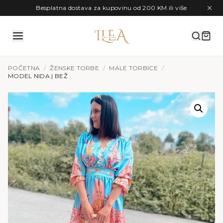
Preskoči na sadržaj
Besplatna dostava za kupovinu od 200 KM ili više
POČETNA
/
ŽENSKE TORBE
/
MALE TORBICE
/
MODEL NIDA | BEŽ