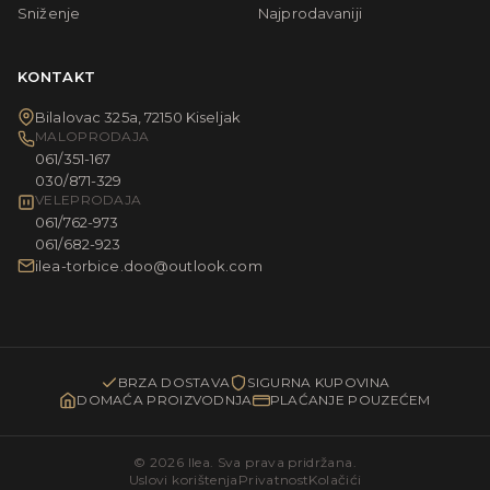
Sniženje
Najprodavaniji
KONTAKT
Bilalovac 325a, 72150 Kiseljak
MALOPRODAJA
061/351-167
030/871-329
VELEPRODAJA
061/762-973
061/682-923
ilea-torbice.doo@outlook.com
BRZA DOSTAVA
SIGURNA KUPOVINA
DOMAĆA PROIZVODNJA
PLAĆANJE POUZEĆEM
© 2026 Ilea. Sva prava pridržana.
Uslovi korištenja
Privatnost
Kolačići