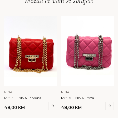
Možda će vam se svidjeti
NINA
NINA
MODEL NINA | crvena
MODEL NINA | roza
48,00
KM
48,00
KM