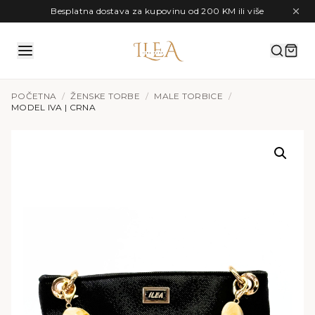
Preskoči na sadržaj
Besplatna dostava za kupovinu od 200 KM ili više
POČETNA
/
ŽENSKE TORBE
/
MALE TORBICE
/
MODEL IVA | CRNA