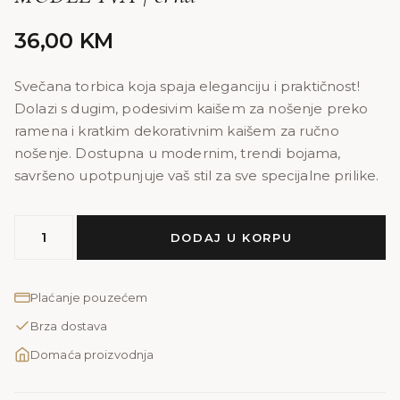
36,00
KM
Svečana torbica koja spaja eleganciju i praktičnost!
Dolazi s dugim, podesivim kaišem za nošenje preko
ramena i kratkim dekorativnim kaišem za ručno
nošenje. Dostupna u modernim, trendi bojama,
savršeno upotpunjuje vaš stil za sve specijalne prilike.
MODEL
DODAJ U KORPU
IVA
|
crna
Plaćanje pouzećem
količina
Brza dostava
Domaća proizvodnja