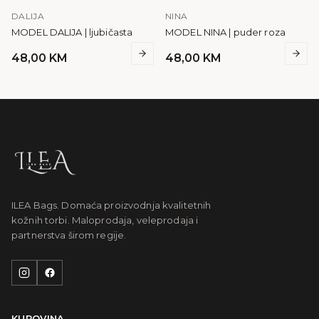
DALIJA
NINA
MODEL DALIJA | ljubičasta
MODEL NINA | puder roza
48,00
KM
48,00
KM
ILEA Bags. Domaća proizvodnja kvalitetnih
kožnih torbi. Maloprodaja, veleprodaja i
partnerstva širom regije.
KUPOVINA