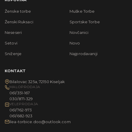
Ženske torbe
Muške Torbe
Ženski Ruksaci
Sportske Torbe
Neseseri
Novčanici
Setovi
Novo
Sniženje
Najprodavaniji
KONTAKT
Bilalovac 325a, 72150 Kiseljak
MALOPRODAJA
061/351-167
030/871-329
VELEPRODAJA
061/762-973
061/682-923
ilea-torbice.doo@outlook.com