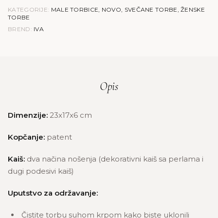
KATEGORIJE:
MALE TORBICE
,
NOVO
,
SVEČANE TORBE
,
ŽENSKE
TORBE
BREND:
IVA
Opis
Dimenzije:
23x17x6 cm
Kopčanje:
patent
Kaiš:
dva načina nošenja (dekorativni kaiš sa perlama i
dugi podesivi kaiš)
Uputstvo za održavanje:
Čistite torbu suhom krpom kako biste uklonili