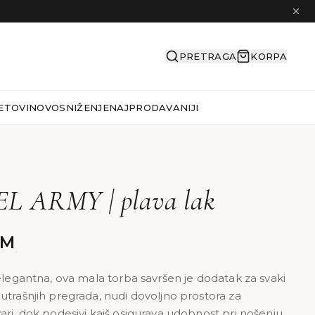
PRETRAGA
KORPA
ETOVI
NOVO
SNIŽENJE
NAJPRODAVANIJI
 ARMY | plava lak
KM
 elegantna, ova mala torba savršen je dodatak za svaki
utrašnjih pregrada, nudi dovoljno prostora za
ari, dok podesivi kaiš osigurava udobnost pri nošenju.