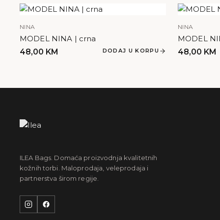
NINA
NINA
MODEL NINA | crna
MODEL NIN
48,00
KM
DODAJ U KORPU
48,00
KM
ILEA Bags. Domaća proizvodnja kvalitetnih
kožnih torbi. Maloprodaja, veleprodaja i
partnerstva širom regije.