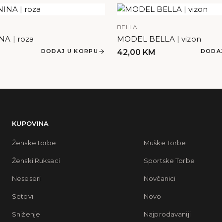
BELLA
A | roza
MODEL BELLA | vizon
DODAJ U KORPU
42,00
KM
DODA
KUPOVINA
Ženske torbe
Muške Torbe
Ženski Ruksaci
Sportske Torbe
Neseseri
Novčanici
Setovi
Novo
Sniženje
Najprodavaniji