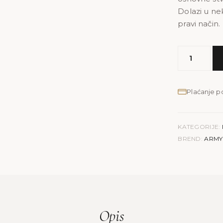
Dolazi u nek
pravi način.
MODEL
ARMY
|
plava
Plaćanje 
lak
količina
KATEGORIJE:
BREND:
ARMY
Opis