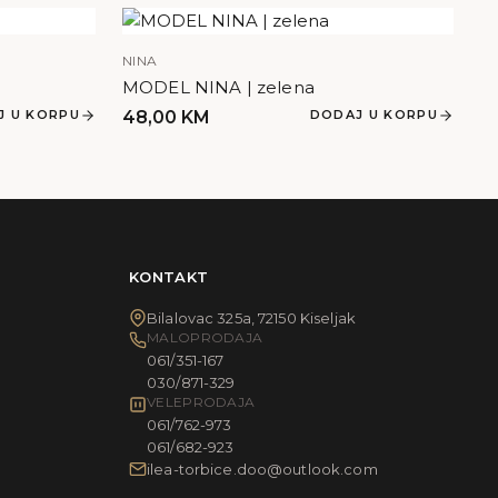
NINA
MODEL NINA | zelena
J U KORPU
48,00
KM
DODAJ U KORPU
KONTAKT
Bilalovac 325a, 72150 Kiseljak
MALOPRODAJA
061/351-167
030/871-329
VELEPRODAJA
061/762-973
061/682-923
ilea-torbice.doo@outlook.com