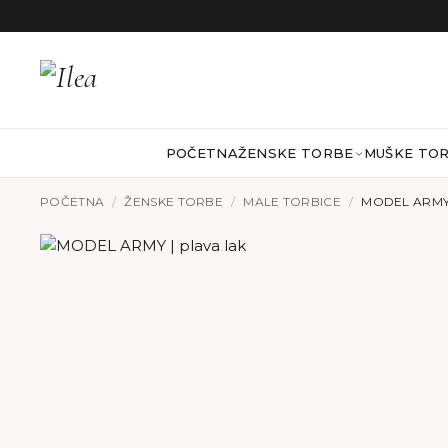
Preskoči na sadržaj
POČETNA
ŽENSKE TORBE
MUŠKE TO
POČETNA
/
ŽENSKE TORBE
/
MALE TORBICE
/
MODEL ARMY 