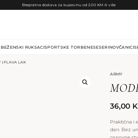
Besplatna dostava za kupovinu od 200 KM ili više
RBE
ŽENSKI RUKSACI
SPORTSKE TORBE
NESESERI
NOVČANICI
S
| PLAVA LAK
ARMY
MODEL
36,00
Praktična i
dan. Bez un
osnovne stv