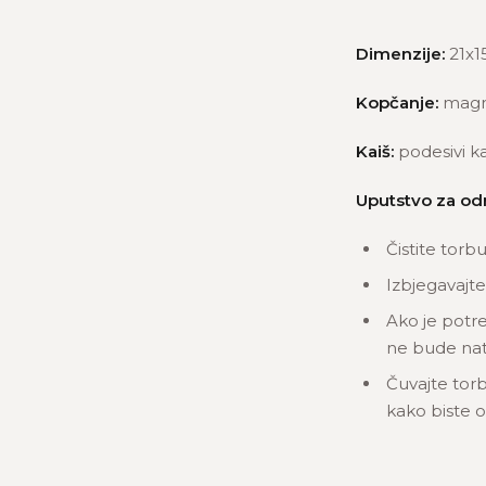
Dimenzije:
21x1
Kopčanje:
magn
Kaiš:
podesivi ka
Uputstvo za od
Čistite torb
Izbjegavajte
Ako je potre
ne bude nat
Čuvajte torb
kako biste oč