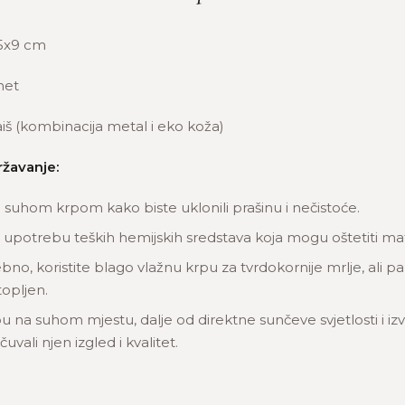
5x9 cm
et
iš (kombinacija metal i eko koža)
ržavanje:
u suhom krpom kako biste uklonili prašinu i nečistoće.
 upotrebu teških hemijskih sredstava koja mogu oštetiti mate
bno, koristite blago vlažnu krpu za tvrdokornije mrlje, ali pa
opljen.
u na suhom mjestu, dalje od direktne sunčeve svjetlosti i izv
uvali njen izgled i kvalitet.