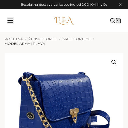
Preskoči na sadržaj
Besplatna dostava za kupovinu od 200 KM ili više
POČETNA
/
ŽENSKE TORBE
/
MALE TORBICE
/
MODEL ARMY | PLAVA