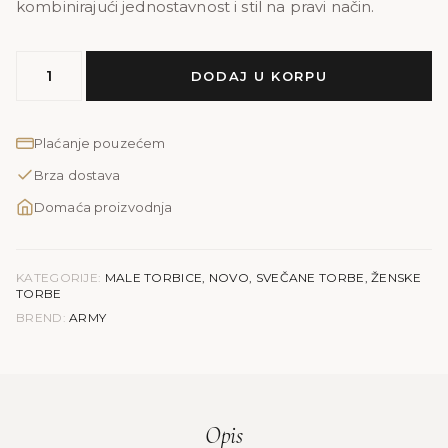
kombinirajući jednostavnost i stil na pravi način.
MODEL
DODAJ U KORPU
ARMY
|
plava
Plaćanje pouzećem
količina
Brza dostava
Domaća proizvodnja
KATEGORIJE:
MALE TORBICE
,
NOVO
,
SVEČANE TORBE
,
ŽENSKE
TORBE
BREND:
ARMY
Opis