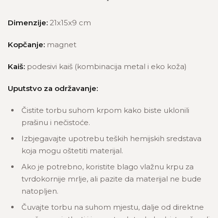
Dimenzije:
21x15x9 cm
Kopčanje:
magnet
Kaiš:
podesivi kaiš (kombinacija metal i eko koža)
Uputstvo za održavanje:
Čistite torbu suhom krpom kako biste uklonili
prašinu i nečistoće.
Izbjegavajte upotrebu teških hemijskih sredstava
koja mogu oštetiti materijal.
Ako je potrebno, koristite blago vlažnu krpu za
tvrdokornije mrlje, ali pazite da materijal ne bude
natopljen.
Čuvajte torbu na suhom mjestu, dalje od direktne