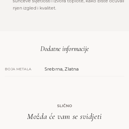
sunčeve svjetlosti i izvora toplote, kako biste očuvali
njen izgled i kvalitet.
Dodatne informacije
Srebrna, Zlatna
BOJA METALA
SLIČNO
Možda će vam se svidjeti