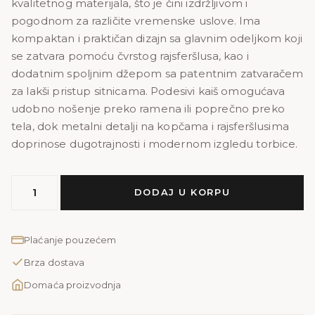
kvalitetnog materijala, što je čini izdržljivom i
60,00 KM.
48,00 KM.
pogodnom za različite vremenske uslove. Ima
kompaktan i praktičan dizajn sa glavnim odeljkom koji
se zatvara pomoću čvrstog rajsferšlusa, kao i
dodatnim spoljnim džepom sa patentnim zatvaračem
za lakši pristup sitnicama. Podesivi kaiš omogućava
udobno nošenje preko ramena ili poprečno preko
tela, dok metalni detalji na kopčama i rajsferšlusima
doprinose dugotrajnosti i modernom izgledu torbice.
Sport
DODAJ U KORPU
ruksak
S
plavi
Plaćanje pouzećem
količina
Brza dostava
Domaća proizvodnja