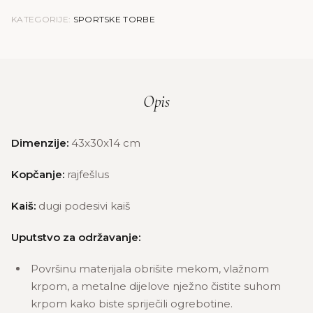
KATEGORIJE:
SPORTSKE TORBE
Opis
Dimenzije:
43x30x14 cm
Kopčanje:
rajfešlus
Kaiš:
dugi podesivi kaiš
Uputstvo za održavanje:
Površinu materijala obrišite mekom, vlažnom
krpom, a metalne dijelove nježno čistite suhom
krpom kako biste spriječili ogrebotine.