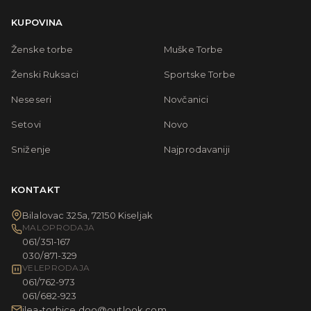
KUPOVINA
Ženske torbe
Muške Torbe
Ženski Ruksaci
Sportske Torbe
Neseseri
Novčanici
Setovi
Novo
Sniženje
Najprodavaniji
KONTAKT
Bilalovac 325a, 72150 Kiseljak
MALOPRODAJA
061/351-167
030/871-329
VELEPRODAJA
061/762-973
061/682-923
ilea-torbice.doo@outlook.com