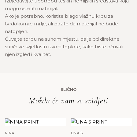
Izbjegavajte upotrebu teških hemijskih sredstava koja
mogu oštetiti materijal.
Ako je potrebno, koristite blago vlažnu krpu za
tvrdokornije mrlje, ali pazite da materijal ne bude
natopljen.
Čuvajte torbu na suhom mjestu, dalje od direktne
sunčeve svjetlosti i izvora toplote, kako biste očuvali
njen izgled i kvalitet.
SLIČNO
Možda će vam se svidjeti
NINA
UNA S