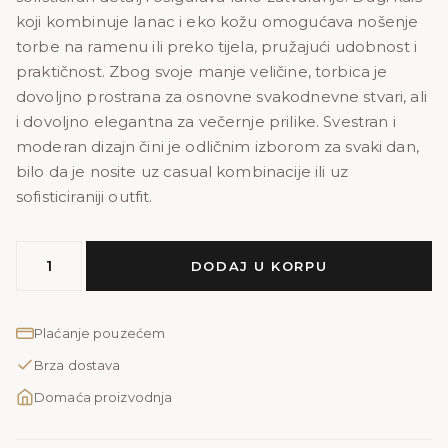
koji kombinuje lanac i eko kožu omogućava nošenje
torbe na ramenu ili preko tijela, pružajući udobnost i
praktičnost. Zbog svoje manje veličine, torbica je
dovoljno prostrana za osnovne svakodnevne stvari, ali
i dovoljno elegantna za večernje prilike. Svestran i
moderan dizajn čini je odličnim izborom za svaki dan,
bilo da je nosite uz casual kombinacije ili uz
sofisticiraniji outfit.
NOA
DODAJ U KORPU
PRINT
količina
Plaćanje pouzećem
Brza dostava
Domaća proizvodnja