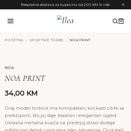
Preskoči na sadržaj
Besplatna dostava za kupovinu od 200 KM ili više
POČETNA
/
SPORTSKE TORBE
/
NOA PRINT
NOA
NOA PRINT
34,00
KM
Ovaj model torbice ima kompaktan, kockasti oblik sa
preklopom, što joj daje klasičan i elegantan izgled.
Ukrasna metalna kopča na prednjoj strani dodaje
sofisticiran detalj i osigurava lako zatvaranje. Dugi kaiš