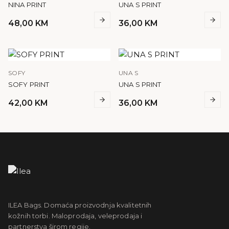
NINA PRINT
UNA S PRINT
48,00
KM
36,00
KM
SOFY
UNA S
SOFY PRINT
UNA S PRINT
42,00
KM
36,00
KM
ILEA Bags. Domaća proizvodnja kvalitetnih
kožnih torbi. Maloprodaja, veleprodaja i
partnerstva širom regije.