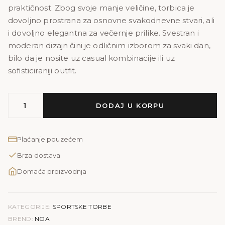
praktičnost. Zbog svoje manje veličine, torbica je
dovoljno prostrana za osnovne svakodnevne stvari, ali
i dovoljno elegantna za večernje prilike. Svestran i
moderan dizajn čini je odličnim izborom za svaki dan,
bilo da je nosite uz casual kombinacije ili uz
sofisticiraniji outfit.
NOA
DODAJ U KORPU
PRINT
količina
Plaćanje pouzećem
Brza dostava
Domaća proizvodnja
KATEGORIJE:
SPORTSKE TORBE
BREND:
NOA