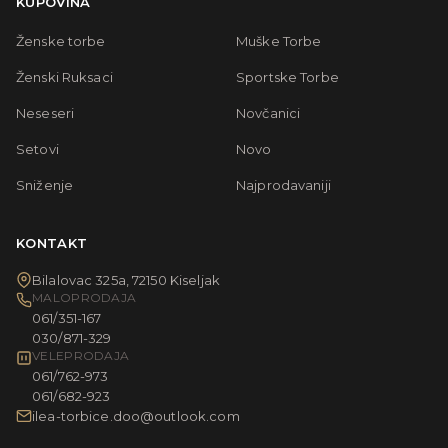
KUPOVINA
Ženske torbe
Muške Torbe
Ženski Ruksaci
Sportske Torbe
Neseseri
Novčanici
Setovi
Novo
Sniženje
Najprodavaniji
KONTAKT
Bilalovac 325a, 72150 Kiseljak
MALOPRODAJA
061/351-167
030/871-329
VELEPRODAJA
061/762-973
061/682-923
ilea-torbice.doo@outlook.com