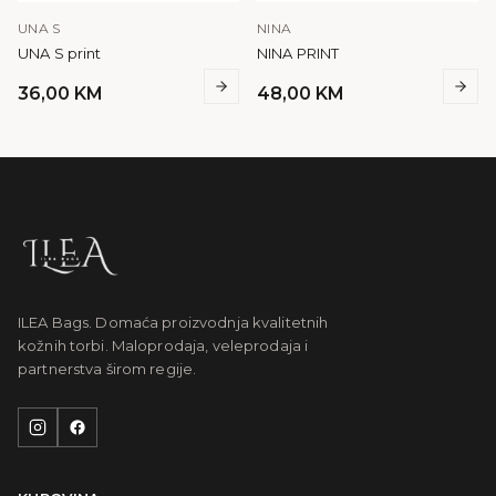
UNA S
NINA
UNA S print
NINA PRINT
36,00
KM
48,00
KM
ILEA Bags. Domaća proizvodnja kvalitetnih
kožnih torbi. Maloprodaja, veleprodaja i
partnerstva širom regije.