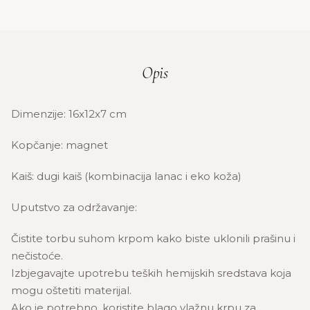
Opis
Dimenzije: 16x12x7 cm
Kopčanje: magnet
Kaiš: dugi kaiš (kombinacija lanac i eko koža)
Uputstvo za održavanje:
Čistite torbu suhom krpom kako biste uklonili prašinu i
nečistoće.
Izbjegavajte upotrebu teških hemijskih sredstava koja
mogu oštetiti materijal.
Ako je potrebno, koristite blago vlažnu krpu za