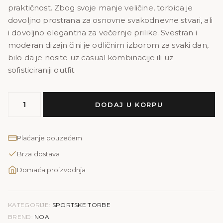
praktičnost. Zbog svoje manje veličine, torbica je
dovoljno prostrana za osnovne svakodnevne stvari, ali
i dovoljno elegantna za večernje prilike. Svestran i
moderan dizajn čini je odličnim izborom za svaki dan,
bilo da je nosite uz casual kombinacije ili uz
sofisticiraniji outfit.
NOA
DODAJ U KORPU
PRINT
količina
Plaćanje pouzećem
Brza dostava
Domaća proizvodnja
KATEGORIJE:
SPORTSKE TORBE
BREND:
NOA