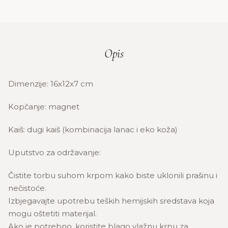
Opis
Dimenzije: 16x12x7 cm
Kopčanje: magnet
Kaiš: dugi kaiš (kombinacija lanac i eko koža)
Uputstvo za održavanje:
Čistite torbu suhom krpom kako biste uklonili prašinu i
nečistoće.
Izbjegavajte upotrebu teških hemijskih sredstava koja
mogu oštetiti materijal.
Ako je potrebno, koristite blago vlažnu krpu za