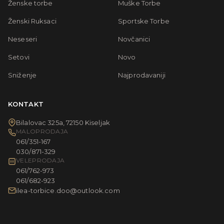
Ženske torbe
Muške Torbe
Ženski Ruksaci
Sportske Torbe
Neseseri
Novčanici
Setovi
Novo
Sniženje
Najprodavaniji
KONTAKT
Bilalovac 325a, 72150 Kiseljak
MALOPRODAJA
061/351-167
030/871-329
VELEPRODAJA
061/762-973
061/682-923
ilea-torbice.doo@outlook.com