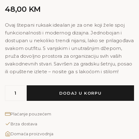
48,00
KM
Ovaj štepani ruksak idealan je za one koji žele spoj
funkcionalnosti i modernog dizajna. Jednobojan i
dostupan u nekoliko trendi nijansi, lako se prilagođava
svakom outfitu. S vanjskim i unutrašnjim džepom,
pruža dovoljno prostora za organizaciju svih vaših
svakodnevnih stvari. Savršen za gradsku šetnju, posao
ili opuštene izlete – nosite ga s lakoćom i stilom!
RUKSAK
DODAJ U KORPU
ŠTEPANI
|
kamel
Plaćanje pouzećem
količina
Brza dostava
Domaća proizvodnja