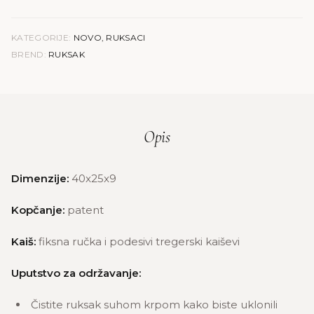
KATEGORIJE:
NOVO
,
RUKSACI
BREND:
RUKSAK
Opis
Dimenzije:
40x25x9
Kopčanje:
patent
Kaiš:
fiksna ručka i podesivi tregerski kaiševi
Uputstvo za održavanje:
Čistite ruksak suhom krpom kako biste uklonili