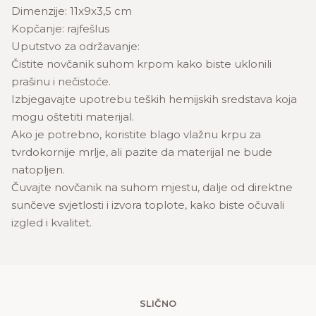
Dimenzije: 11x9x3,5 cm
Kopčanje: rajfešlus
Uputstvo za održavanje:
Čistite novčanik suhom krpom kako biste uklonili
prašinu i nečistoće.
Izbjegavajte upotrebu teških hemijskih sredstava koja
mogu oštetiti materijal.
Ako je potrebno, koristite blago vlažnu krpu za
tvrdokornije mrlje, ali pazite da materijal ne bude
natopljen.
Čuvajte novčanik na suhom mjestu, dalje od direktne
sunčeve svjetlosti i izvora toplote, kako biste očuvali
izgled i kvalitet.
SLIČNO