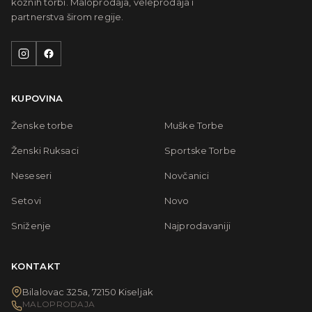
kožnih torbi. Maloprodaja, veleprodaja i
partnerstva širom regije.
KUPOVINA
Ženske torbe
Muške Torbe
Ženski Ruksaci
Sportske Torbe
Neseseri
Novčanici
Setovi
Novo
Sniženje
Najprodavaniji
KONTAKT
Bilalovac 325a, 72150 Kiseljak
MALOPRODAJA