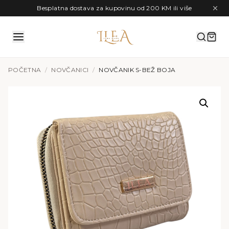
Preskoči na sadržaj
Besplatna dostava za kupovinu od 200 KM ili više
POČETNA
/
NOVČANICI
/
NOVČANIK S-BEŽ BOJA