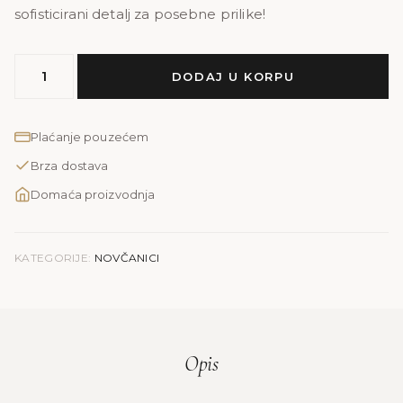
sofisticirani detalj za posebne prilike!
NOVČANIK
DODAJ U KORPU
S-
BEŽ
BOJA
Plaćanje pouzećem
količina
Brza dostava
Domaća proizvodnja
KATEGORIJE:
NOVČANICI
Opis