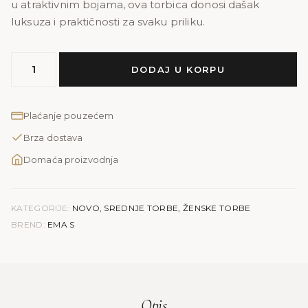
u atraktivnim bojama, ova torbica donosi dašak
luksuza i praktičnosti za svaku priliku.
MODEL
DODAJ U KORPU
EMA
S
|
Plaćanje pouzećem
siva
Brza dostava
količina
Domaća proizvodnja
KATEGORIJE:
NOVO
,
SREDNJE TORBE
,
ŽENSKE TORBE
BREND:
EMA S
Opis