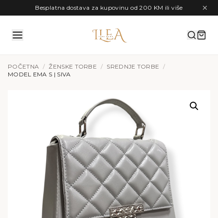
Preskoči na sadržaj
Besplatna dostava za kupovinu od 200 KM ili više
POČETNA
/
ŽENSKE TORBE
/
SREDNJE TORBE
/
MODEL EMA S | SIVA