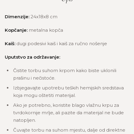
Dimenzije:
24x18x8 cm
Kopčanje:
metalna kopča
Kaiš:
dugi podesivi kaiš i kaiš za ručno nošenje
Uputstvo za održavanje:
Čistite torbu suhom krpom kako biste uklonili
prašinu i nečistoće.
Izbjegavajte upotrebu teških hemijskih sredstava
koja mogu oštetiti materijal.
Ako je potrebno, koristite blago vlažnu krpu za
tvrdokornije mrlje, ali pazite da materijal ne bude
natopljen.
Čuvajte torbu na suhom mjestu, dalje od direktne