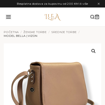
Preskoči na sadržaj
Besplatna dostava za kupovinu od 200 KM ili više
POČETNA
/
ŽENSKE TORBE
/
SREDNJE TORBE
/
MODEL BELLA | VIZON