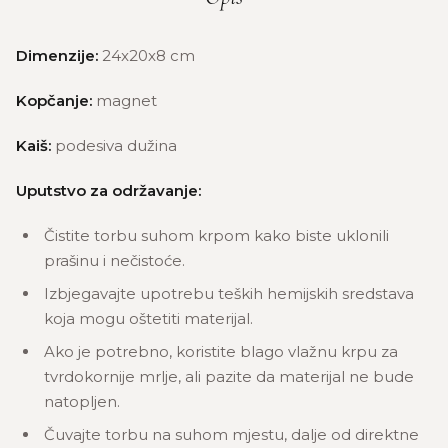
Dimenzije:
24x20x8 cm
Kopčanje:
magnet
Kaiš:
podesiva dužina
Uputstvo za održavanje:
Čistite torbu suhom krpom kako biste uklonili
prašinu i nečistoće.
Izbjegavajte upotrebu teških hemijskih sredstava
koja mogu oštetiti materijal.
Ako je potrebno, koristite blago vlažnu krpu za
tvrdokornije mrlje, ali pazite da materijal ne bude
natopljen.
Čuvajte torbu na suhom mjestu, dalje od direktne