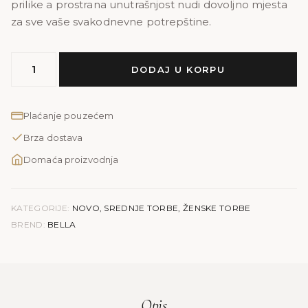
prilike a prostrana unutrašnjost nudi dovoljno mjesta
za sve vaše svakodnevne potrepštine.
MODEL
DODAJ U KORPU
BELLA
|
vizon
Plaćanje pouzećem
količina
Brza dostava
Domaća proizvodnja
KATEGORIJE:
NOVO
,
SREDNJE TORBE
,
ŽENSKE TORBE
BREND:
BELLA
Opis