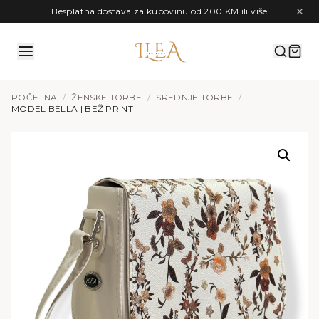
Preskoči na sadržaj
Besplatna dostava za kupovinu od 200 KM ili više
POČETNA
/
ŽENSKE TORBE
/
SREDNJE TORBE
/
MODEL BELLA | BEŽ PRINT