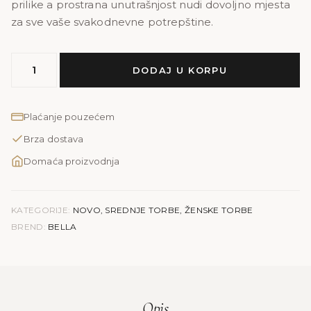
prilike a prostrana unutrašnjost nudi dovoljno mjesta
za sve vaše svakodnevne potrepštine.
MODEL
DODAJ U KORPU
BELLA
|
bež
Plaćanje pouzećem
print
Brza dostava
količina
Domaća proizvodnja
KATEGORIJE:
NOVO
,
SREDNJE TORBE
,
ŽENSKE TORBE
BREND:
BELLA
Opis