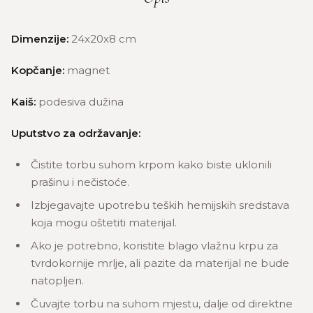
Dimenzije:
24x20x8 cm
Kopčanje:
magnet
Kaiš:
podesiva dužina
Uputstvo za održavanje:
Čistite torbu suhom krpom kako biste uklonili
prašinu i nečistoće.
Izbjegavajte upotrebu teških hemijskih sredstava
koja mogu oštetiti materijal.
Ako je potrebno, koristite blago vlažnu krpu za
tvrdokornije mrlje, ali pazite da materijal ne bude
natopljen.
Čuvajte torbu na suhom mjestu, dalje od direktne