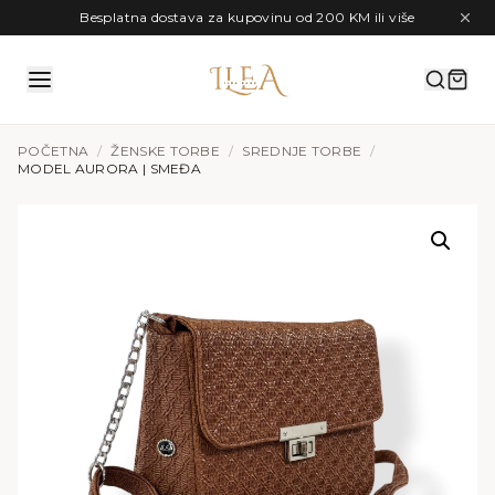
Preskoči na sadržaj
Besplatna dostava za kupovinu od 200 KM ili više
POČETNA
/
ŽENSKE TORBE
/
SREDNJE TORBE
/
MODEL AURORA | SMEĐA