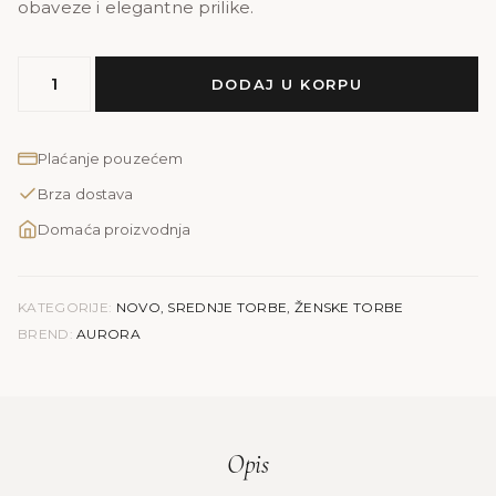
obaveze i elegantne prilike.
MODEL
DODAJ U KORPU
AURORA
|
smeđa
Plaćanje pouzećem
količina
Brza dostava
Domaća proizvodnja
KATEGORIJE:
NOVO
,
SREDNJE TORBE
,
ŽENSKE TORBE
BREND:
AURORA
Opis