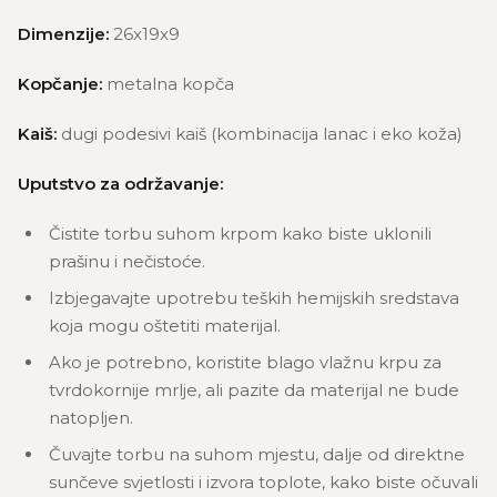
Dimenzije:
26x19x9
Kopčanje:
metalna kopča
Kaiš:
dugi podesivi kaiš (kombinacija lanac i eko koža)
Uputstvo za održavanje:
Čistite torbu suhom krpom kako biste uklonili
prašinu i nečistoće.
Izbjegavajte upotrebu teških hemijskih sredstava
koja mogu oštetiti materijal.
Ako je potrebno, koristite blago vlažnu krpu za
tvrdokornije mrlje, ali pazite da materijal ne bude
natopljen.
Čuvajte torbu na suhom mjestu, dalje od direktne
sunčeve svjetlosti i izvora toplote, kako biste očuvali