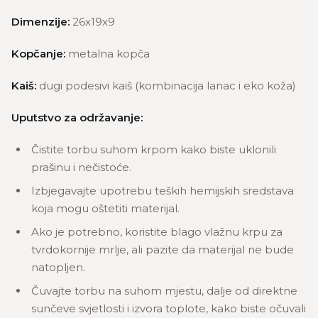
Dimenzije:
26x19x9
Kopčanje:
metalna kopča
Kaiš:
dugi podesivi kaiš (kombinacija lanac i eko koža)
Uputstvo za održavanje:
Čistite torbu suhom krpom kako biste uklonili
prašinu i nečistoće.
Izbjegavajte upotrebu teških hemijskih sredstava
koja mogu oštetiti materijal.
Ako je potrebno, koristite blago vlažnu krpu za
tvrdokornije mrlje, ali pazite da materijal ne bude
natopljen.
Čuvajte torbu na suhom mjestu, dalje od direktne
sunčeve svjetlosti i izvora toplote, kako biste očuvali