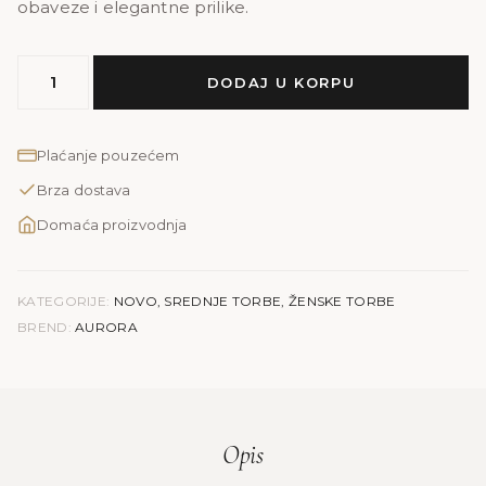
obaveze i elegantne prilike.
MODEL
DODAJ U KORPU
AURORA
|
siva
Plaćanje pouzećem
količina
Brza dostava
Domaća proizvodnja
KATEGORIJE:
NOVO
,
SREDNJE TORBE
,
ŽENSKE TORBE
BREND:
AURORA
Opis