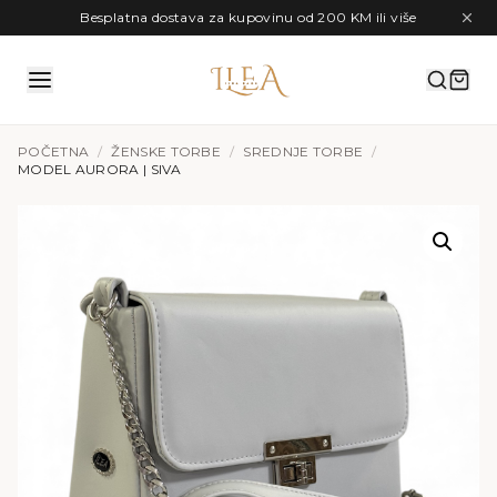
Preskoči na sadržaj
Besplatna dostava za kupovinu od 200 KM ili više
POČETNA
/
ŽENSKE TORBE
/
SREDNJE TORBE
/
MODEL AURORA | SIVA