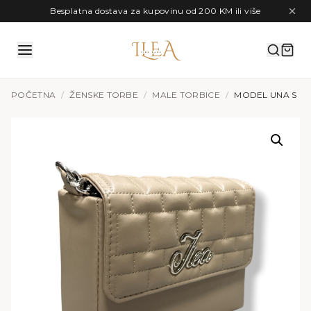
Preskoči na sadržaj
Besplatna dostava za kupovinu od 200 KM ili više
POČETNA
/
ŽENSKE TORBE
/
MALE TORBICE
/
MODEL UNA S