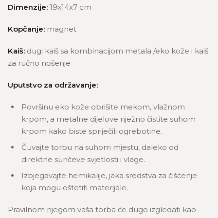
Dimenzije:
19x14x7 cm
Kopčanje:
magnet
Kaiš:
dugi kaiš sa kombinacijom metala /eko kože i kaiš
za ručno nošenje
Uputstvo za održavanje:
Površinu eko kože obrišite mekom, vlažnom
krpom, a metalne dijelove nježno čistite suhom
krpom kako biste spriječili ogrebotine.
Čuvajte torbu na suhom mjestu, daleko od
direktne sunčeve svjetlosti i vlage.
Izbjegavajte hemikalije, jaka sredstva za čišćenje
koja mogu oštetiti materijale.
Pravilnom njegom vaša torba će dugo izgledati kao