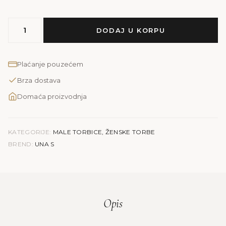
MODEL
DODAJ U KORPU
UNA
S
količina
Plaćanje pouzećem
Brza dostava
Domaća proizvodnja
KATEGORIJE:
MALE TORBICE
,
ŽENSKE TORBE
BREND:
UNA S
Opis