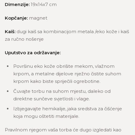
Dimenzije:
19x14x7 cm
Kopčanje:
magnet
Kaiš:
dugi kaiš sa kombinacijom metala /eko kože i kaiš
za ručno nošenje
Uputstvo za održavanje:
Površinu eko kože obrišite mekom, vlažnom
krpom, a metalne dijelove nježno čistite suhom
krpom kako biste spriječili ogrebotine.
Čuvajte torbu na suhom mjestu, daleko od
direktne sunčeve svjetlosti i vlage.
Izbjegavajte hemikalije, jaka sredstva za čišćenje
koja mogu oštetiti materijale.
Pravilnom njegom vaša torba će dugo izgledati kao