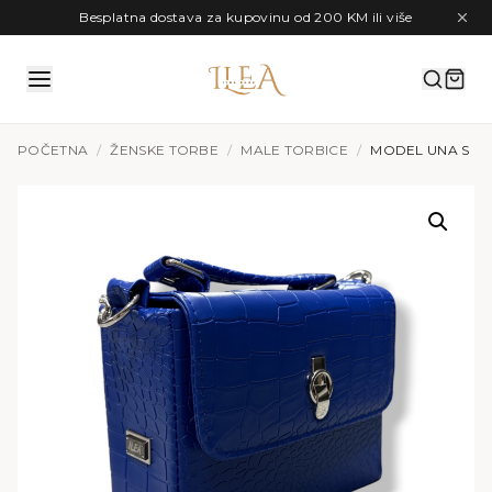
Preskoči na sadržaj
Besplatna dostava za kupovinu od 200 KM ili više
POČETNA
/
ŽENSKE TORBE
/
MALE TORBICE
/
MODEL UNA S