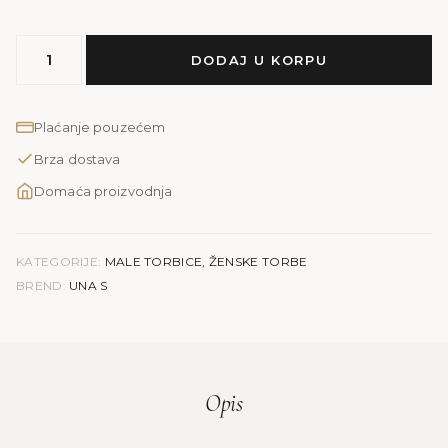
MODEL
DODAJ U KORPU
UNA
S
količina
Plaćanje pouzećem
Brza dostava
Domaća proizvodnja
KATEGORIJE:
MALE TORBICE
,
ŽENSKE TORBE
BREND:
UNA S
Opis