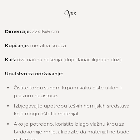
Opis
Dimenzije:
22x16x6 cm
Kopčanje:
metalna kopča
Kaiš:
dva načina nošenja (dupli lanac ili jedan duži)
Uputstvo za održavanje:
Čistite torbu suhom krpom kako biste uklonili
prašinu i nečistoće.
Izbjegavajte upotrebu teških hemijskih sredstava
koja mogu oštetiti materijal.
Ako je potrebno, koristite blago vlažnu krpu za
tvrdokornije mrlje, ali pazite da materijal ne bude
natopljen.