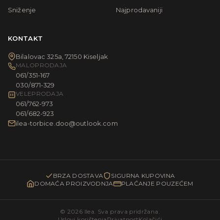
Sniženje
Najprodavaniji
KONTAKT
Bilalovac 325a, 72150 Kiseljak
MALOPRODAJA
061/351-167
030/871-329
VELEPRODAJA
061/762-973
061/682-923
ilea-torbice.doo@outlook.com
BRZA DOSTAVA
SIGURNA KUPOVINA
DOMAĆA PROIZVODNJA
PLAĆANJE POUZEĆEM
© 2026 Ilea. Sva prava pridržana.
Uslovi korištenja
Privatnost
Kolačići