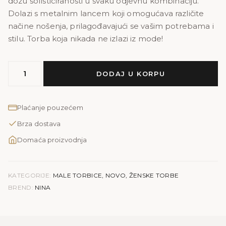
dozu sofisticiranosti u svaku odjevnu kombinaciju.
Dolazi s metalnim lancem koji omogućava različite
načine nošenja, prilagođavajući se vašim potrebama i
stilu. Torba koja nikada ne izlazi iz mode!
MODEL
DODAJ U KORPU
NINA
|
zelena
Plaćanje pouzećem
količina
Brza dostava
Domaća proizvodnja
KATEGORIJE:
MALE TORBICE
,
NOVO
,
ŽENSKE TORBE
BREND:
NINA