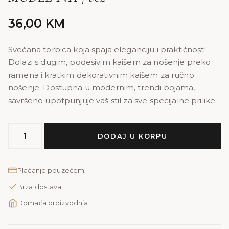
36,00
KM
Svečana torbica koja spaja eleganciju i praktičnost!
Dolazi s dugim, podesivim kaišem za nošenje preko
ramena i kratkim dekorativnim kaišem za ručno
nošenje. Dostupna u modernim, trendi bojama,
savršeno upotpunjuje vaš stil za sve specijalne prilike.
MODEL
DODAJ U KORPU
IVA
|
bež
Plaćanje pouzećem
količina
Brza dostava
Domaća proizvodnja