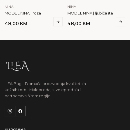
NINA
NINA
MODEL NINA | roza
MODEL NINA | ljubičasta
48,00
KM
48,00
KM
ILEA Bags. Domaća proizvodnja kvalitetnih
kožnih torbi. Maloprodaja, veleprodaja i
partnerstva širom regije.
KUPOVINA