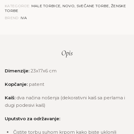
KATEGORIJE:
MALE TORBICE
,
NOVO
,
SVEČANE TORBE
,
ŽENSKE
TORBE
BREND:
IVA
Opis
Dimenzije:
23x17x6 cm
Kopčanje:
patent
Kaiš:
dva načina nošenja (dekorativni kaiš sa perlama i
dugi podesivi kaiš)
Uputstvo za održavanje:
Čistite torbu suhom krpom kako biste uklonili