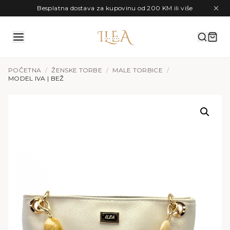
Preskoči na sadržaj
Besplatna dostava za kupovinu od 200 KM ili više
POČETNA
/
ŽENSKE TORBE
/
MALE TORBICE
/
MODEL IVA | BEŽ