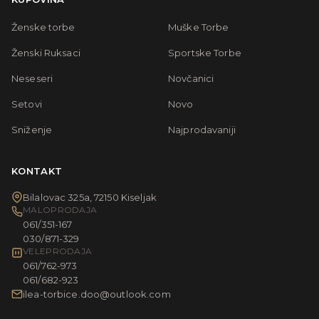
Ženske torbe
Muške Torbe
Ženski Ruksaci
Sportske Torbe
Neseseri
Novčanici
Setovi
Novo
Sniženje
Najprodavaniji
KONTAKT
Bilalovac 325a, 72150 Kiseljak
MALOPRODAJA
061/351-167
030/871-329
VELEPRODAJA
061/762-973
061/682-923
ilea-torbice.doo@outlook.com