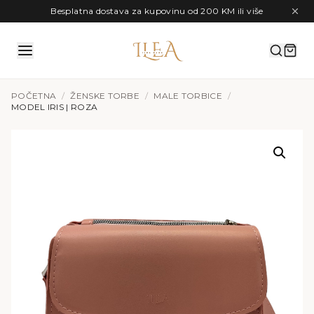
Preskoči na sadržaj
Besplatna dostava za kupovinu od 200 KM ili više
POČETNA
/
ŽENSKE TORBE
/
MALE TORBICE
/
MODEL IRIS | ROZA