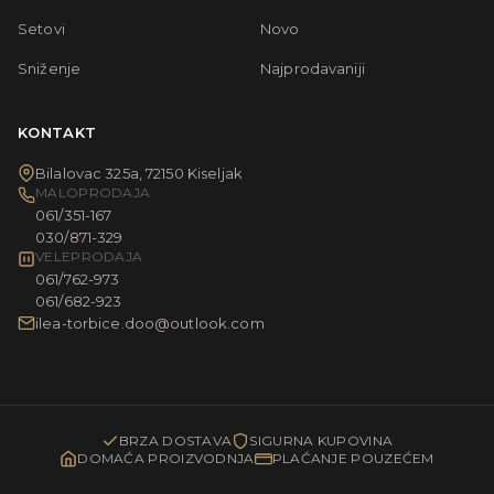
Setovi
Novo
Sniženje
Najprodavaniji
KONTAKT
Bilalovac 325a, 72150 Kiseljak
MALOPRODAJA
061/351-167
030/871-329
VELEPRODAJA
061/762-973
061/682-923
ilea-torbice.doo@outlook.com
BRZA DOSTAVA
SIGURNA KUPOVINA
DOMAĆA PROIZVODNJA
PLAĆANJE POUZEĆEM