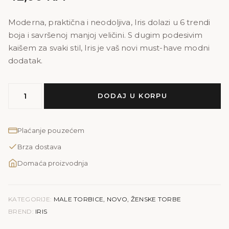
Moderna, praktična i neodoljiva, Iris dolazi u 6 trendi
boja i savršenoj manjoj veličini. S dugim podesivim
kaišem za svaki stil, Iris je vaš novi must-have modni
dodatak.
MODEL
DODAJ U KORPU
IRIS
|
roza
Plaćanje pouzećem
količina
Brza dostava
Domaća proizvodnja
KATEGORIJE:
MALE TORBICE
,
NOVO
,
ŽENSKE TORBE
BREND:
IRIS