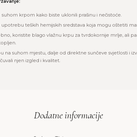
ržavanje:
u suhom krpom kako biste uklonili prašinu i nečistoće.
 upotrebu teških hemijskih sredstava koja mogu oštetiti mate
bno, koristite blago vlažnu krpu za tvrdokornije mrlje, ali pa
opljen.
u na suhom mjestu, dalje od direktne sunčeve svjetlosti i izv
uvali njen izgled i kvalitet.
Dodatne informacije