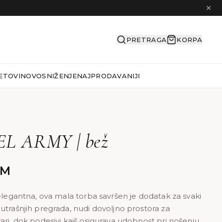
PRETRAGA
KORPA
ETOVI
NOVO
SNIŽENJE
NAJPRODAVANIJI
L ARMY | bež
KM
 elegantna, ova mala torba savršen je dodatak za svaki
utrašnjih pregrada, nudi dovoljno prostora za
ari, dok podesivi kaiš osigurava udobnost pri nošenju.