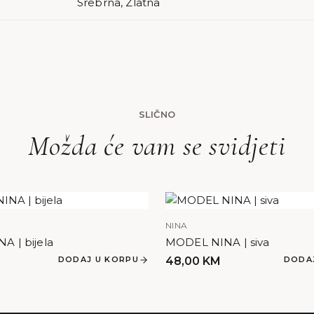
Srebrna, Zlatna
SLIČNO
Možda će vam se svidjeti
NINA
 | bijela
MODEL NINA | siva
DODAJ U KORPU
48,00
KM
DODA