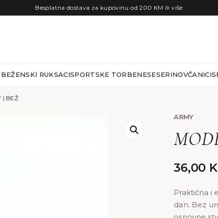
Besplatna dostava za kupovinu od 200 KM ili više
RBE
ŽENSKI RUKSACI
SPORTSKE TORBE
NESESERI
NOVČANICI
S
| BEŽ
ARMY
MODE
36,00
Praktična i
dan. Bez un
osnovne stv