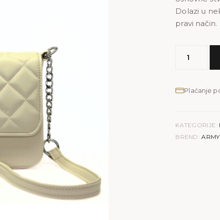
Dolazi u nek
pravi način.
MODEL
ARMY
|
bež
Plaćanje 
količina
KATEGORIJE:
BREND:
ARMY