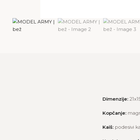
Dimenzije:
21x1
Kopčanje:
magn
Kaiš:
podesivi ka