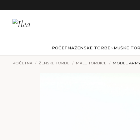
Preskoči na sadržaj
POČETNA
ŽENSKE TORBE
MUŠKE TO
POČETNA
/
ŽENSKE TORBE
/
MALE TORBICE
/
MODEL ARMY 