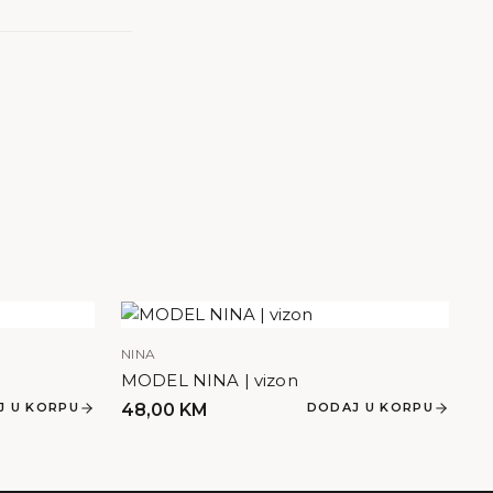
NINA
MODEL NINA | vizon
J U KORPU
48,00
KM
DODAJ U KORPU