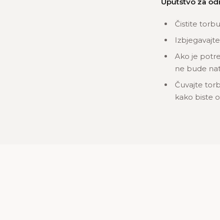
Uputstvo za od
Čistite torb
Izbjegavajte
Ako je potre
ne bude nat
Čuvajte torb
kako biste oč