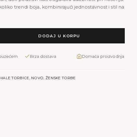
oliko trendi boja, kombinirajući jednostavnost i stil na
DODAJ U KORPU
pouzećem
Brza dostava
Domaća proizvodnja
MALE TORBICE
,
NOVO
,
ŽENSKE TORBE